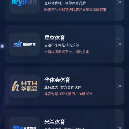
列
适用于电机定、转子铁芯批量制
造
行业动态
EM-Smart 系列
开云电子平台_开云(中国)双头双工位铁芯激光焊接机
电机定转子铁芯快速打样加工服务
水暖洁具行业
新能源电机定转子铁芯
更高自动化程度，可实现焊接、检
切割机CX-CC6060L /
测、打码等智能焊接工序
新能源电机定转子铁芯激光焊接机
厨具五金行业
新能源电机定转子铁芯
可通过切换工装模块，实现不同规
切割机CX-CC13130L /
格产品生产
开云电子平台_开云(中国)阀芯焊接工作站
包装赋码及标机
CX-CC3015激光切割机
新能源汽车零配件激光焊接机
礼品定制
家电行业
激光焊接系
激光打标系列
模具制造行业中激光加工设备解决方案
列
光纤 / 紫外 / CO2 激光打标机
低压电气行业
适用于各种材质和应用的标记需
开云电子平台_开云(中
求
国)CX-CE-1500手持焊
接机_激光焊接机 /
开云电子平台_开云(中