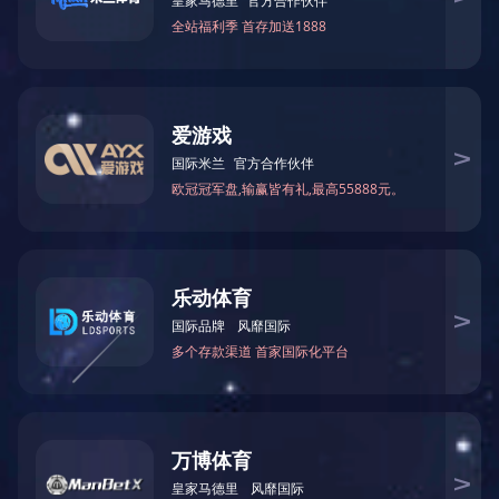
国)机械手臂激光焊接机
/
电机定转子铁芯单工位
激光焊接机
行业解决方案
Industry solutions
汽车行业
水泵风机行业
眼镜行业
水暖洁具行业
厨具五金行业
包装赋码及标机
礼品定制
家电行业
新能源汽车电机
新能源定转子铁
紫外激光打标
定子铁心焊接检
芯快速打样解决
机：为胎压监测
测线
方案
器外壳赋上清