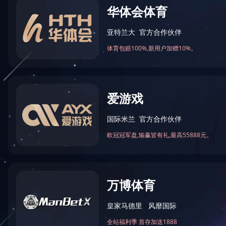
产品中心
激光打标系列
激光切割系列
激光焊接系列
激光智能生产线
激光清洗系列
激光加工服务