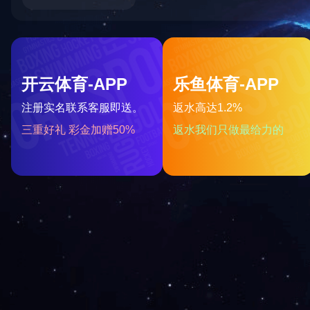
|
关于我们
专注于为各行各业提供全系统激光加工设备及自动化产线的解决方
案，拥有超15000+㎡大型现代化的生产基地
武汉总部：湖北省武汉市东湖高新技术开发区光谷三路777号
综合保税区一号标准厂房1层
无锡分部：江苏省无锡市江阴市港城大道988号临港科创园
23-1
历史记录
苏州分部：江苏省苏州市高新区通安镇华金路292号1幢1层
友情链接
：