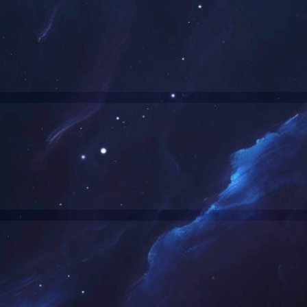
飞行激光打标机
飞行激光打标机是开云电子平台_开云
统激光加工设备及自动化产线的解决
请联系400-027-8558。
飞行激光打标机
飞行激光打标机是开云电子平台_开云
统激光加工设备及自动化产线的解决
请联系400-027-8558。