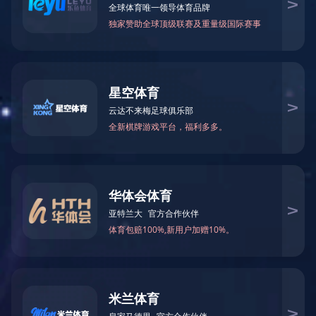
案、二维码等复杂设计的精
切
行业动态
EM-Smart 系列
开云电子平台_开云(中国)双头双工位铁芯激光焊接机
电机定转子铁芯快速打样加工服务
水暖洁具行业
割
细打标。激光打标的耐久性
系
高，标记不易磨损或褪色，
列
新能源电机定转子铁芯激光焊接机
厨具五金行业
且环保节能，无需耗材。开
激
光
云电子平台_开云(中国)激
开云电子平台_开云(中国)阀芯焊接工作站
包装赋码及标机
焊
光打标机广泛应用于电子元
接
新能源汽车零配件激光焊接机
礼品定制
件、汽车制造、医疗器械等
系
列
行业，支持产品追踪、识别
激
家电行业
及品牌保护。自研的打标软
光
智
件更是具备读码、防重码功
模具制造行业中激光加工设备解决方案
能
能，更易于集成自动化
生
低压电气行业
产
线
激
光
CX-Q100C光纤激光打标
清
机