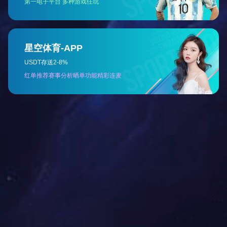
独特的小功率激光束为主
主要应用于超精细加工的高
端市场，可以对金属、塑
料、玻璃等非金属材料进行
标记或切割加工；
应用于半导体、电子电器外
壳、汽车零配件打标、玻璃
加工、医疗器材以及工程塑
料标识等领域；
CX-Q100B便携分体光纤
激光打标机
· 使用一体化整体结构设
计，体积小，易于搬运。