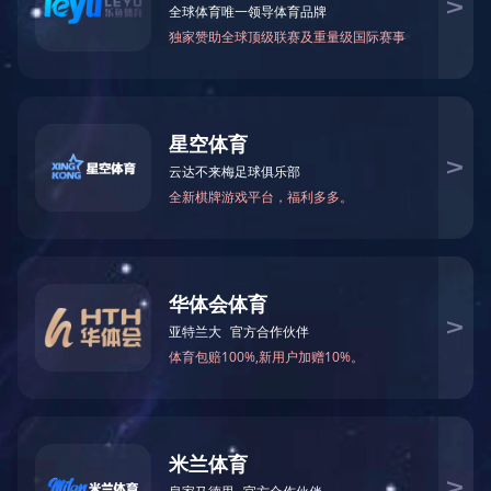
行业动态
EM-Smart 系列
开云电子平台_开云(中国)双头双工位铁芯激光焊接机
电机定转子铁芯快速打样加工服务
水暖洁具行业
新能源电机定转子铁芯激光焊接机
厨具五金行业
开云电子平台_开云(中国)阀芯焊接工作站
包装赋码及标机
风机行业开云电子平台_开云(中国)切割应
新能源汽车零配件激光焊接机
礼品定制
用
风机在我们生活、生产中是比较常见的一种通风设备，主要是起到
家电行业
清洁空气的作用。如今，随着企业生产加工环境的逐步恶化，员工
的工作环境越来越受到重视，新风机的需求量也逐步增长。
模具制造行业中激光加工设备解决方案
低压电气行业
2025-01-20 18:01:41
参数
日期：
风机在我们生活、生产中是比较常见的一种通风设备，