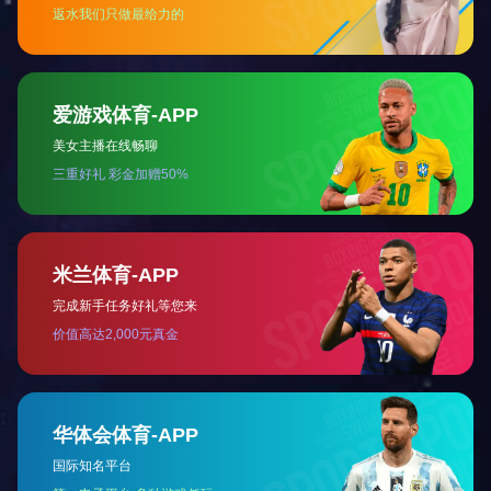
上一篇:
开云电子平台_开云(中国)焊接在水泵行业应用
下一篇:
开云电子平台_开云(中国)焊接叶轮应用
相关推荐
Related to recommend
|
关于我们
|
联系我
|
关
|
导航链
们
注我
接入口
专注于为各行各业提
供全系统激光加工设
们
售后热线：
产
服
备及自动化产线的解
400-027-
品
务