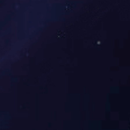
CX-Q100C 光纤激光打标机