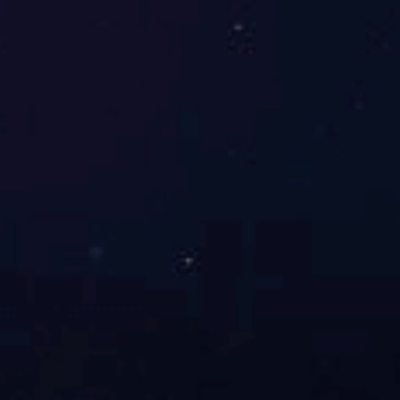
开云电子平台_开云(中国)双头双工位铁芯激光焊接机
上一篇:
新能源汽车电机定子铁心焊接检测线