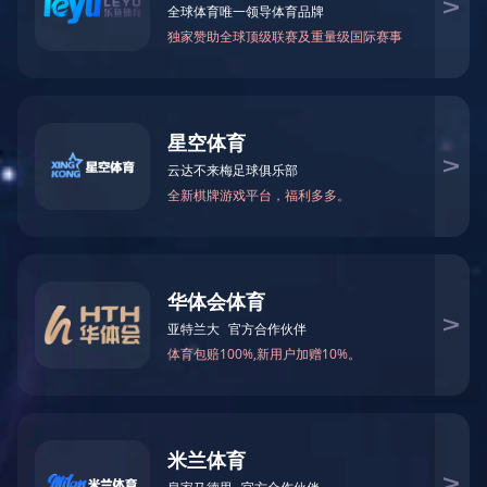
行业动态
EM-Smart 系列
开云电子平台_开云(中国)双头双工位铁芯激光焊接机
电机定转子铁芯快速打样加工服务
水暖洁具行业
新能源电机定转子铁芯激光焊接机
厨具五金行业
开云电子平台_开云(中国)阀芯焊接工作站
包装赋码及标机
新能源定转子铁芯快速打样解决方案
新能源汽车零配件激光焊接机
礼品定制
一直以来，电机冲片生产都采用开模+冲压的形式进行，一台新电
家电行业
机从研发到批量生产，需要经历大量的样品试制和验证，而冲压的
工艺条件并不能满足样机试制的要求。一方面是加工周期太长，模
模具制造行业中激光加工设备解决方案
具的开模时间很长，一套简易模都需要十多天，更不用说复合模、
级进模了。另一方面则是费用太高，主要是模具设计及制作成本比
较高昂且无法借由批量生产分摊，而且一旦设计发生更改，旧的模
低压电气行业
具则无法再次使用，也造成了浪费。
2025-01-14 17:48:53
参数
日期：