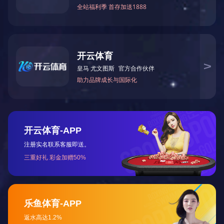
开云电子平台_开云(中国)25年行业经验，专为新能源电机行
业开发的一款产品CX-CC6060L光纤激光切割机，现已服务新能
源行业客户400+，可以加工任意图形的定子，转子，画好图纸即
可开始加工，且操作简单，无需开模，超高精度，极速打样，无
后处理，适用于新产品开发阶段的打样，以及复杂多孔型号产品
的小批量生产。
明显优势：
*24~48小时快速生产出高质量的电机铁芯样品
*明显减少生产时间和成本
*提供更大的灵活性，使设计更改更容易、更高效
*高精度，高一致性，无需二次加工。减少错误和浪费，更环
保
*使用计算机辅助设计（CAD）软件创建电机关键的3D模
型，然后使用激光切割和焊接制造物理原型